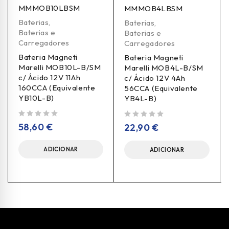
MMMOB10LBSM
MMMOB4LBSM
Baterias
,
Baterias
,
Baterias e
Baterias e
Carregadores
Carregadores
Bateria Magneti
Bateria Magneti
Marelli MOB10L-B/SM
Marelli MOB4L-B/SM
c/ Ácido 12V 11Ah
c/ Ácido 12V 4Ah
160CCA (Equivalente
56CCA (Equivalente
YB10L-B)
YB4L-B)
de 5
de 5
58,60
€
22,90
€
ADICIONAR
ADICIONAR