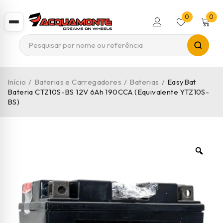
0
0
Início
/
Baterias e Carregadores
/
Baterias
/
EasyBat
Bateria CTZ10S-BS 12V 6Ah 190CCA (Equivalente YTZ10S-
BS)