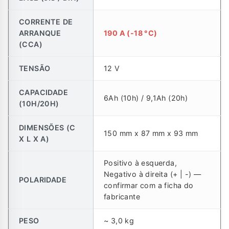
CORRENTE DE
ARRANQUE
190 A (-18 °C)
(CCA)
TENSÃO
12 V
CAPACIDADE
6Ah (10h) / 9,1Ah (20h)
(10H/20H)
DIMENSÕES (C
150 mm x 87 mm x 93 mm
X L X A)
Positivo à esquerda,
Negativo à direita (+ | -) —
POLARIDADE
confirmar com a ficha do
fabricante
PESO
~ 3,0 kg