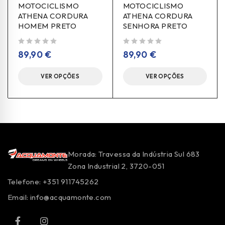
MOTOCICLISMO
MOTOCICLISMO
ATHENA CORDURA
ATHENA CORDURA
HOMEM PRETO
SENHORA PRETO
de 5
de 5
89,90
€
89,90
€
VER OPÇÕES
VER OPÇÕES
Morada: Travessa da Indústria Sul 683
Zona Industrial 2, 3720-051
Telefone: +351 911745262
Email:
info@acquamonte.com