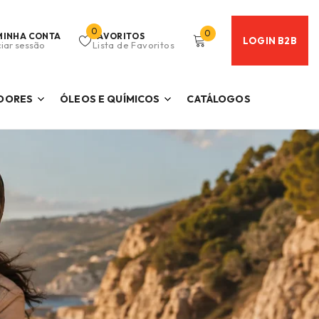
0
0
MINHA CONTA
FAVORITOS
LOGIN B2B
ciar sessão
Lista de Favoritos
ADORES
ÓLEOS E QUÍMICOS
CATÁLOGOS