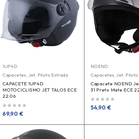
1UP4D
NOEND
Capacetes
,
Jet
,
Piloto Estrada
Capacetes
,
Jet
,
Piloto
CAPACETE 1UP4D
Capacete NOEND Jet
MOTOCICLISMO JET TALOS ECE
31 Preto Mate ECE 2
22.06
de 5
54,90
€
de 5
69,90
€