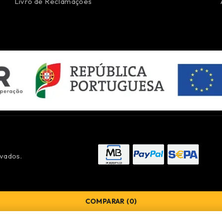
Livro de Reclamações
vados.
COMPARAR
(0)