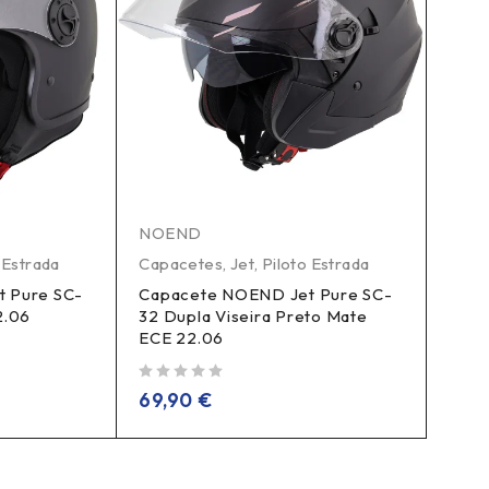
NOEND
 Estrada
Capacetes
,
Jet
,
Piloto Estrada
 Pure SC-
Capacete NOEND Jet Pure SC-
2.06
32 Dupla Viseira Preto Mate
ECE 22.06
de 5
69,90
€