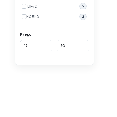
1UP4D
5
NOEND
2
Preço