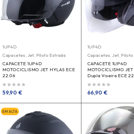
1UP4D
1UP4D
Capacetes
,
Jet
,
Piloto Estrada
Capacetes
,
Jet
,
Piloto
CAPACETE 1UP4D
CAPACETE 1UP4D
MOTOCICLISMO JET HYLAS ECE
MOTOCICLISMO JET
22.06
Dupla Viseira ECE 2
de 5
de 5
59,90
€
66,90
€
EM ALTA