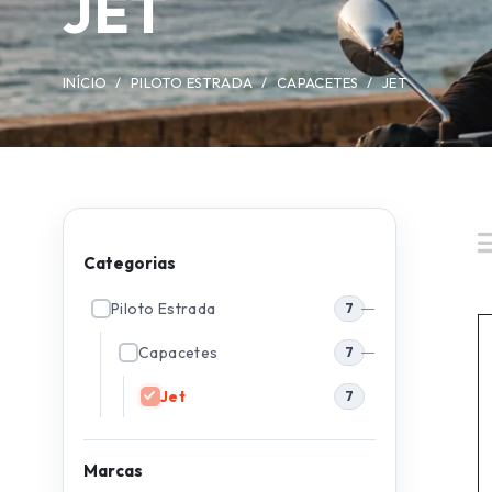
JET
INÍCIO
/
PILOTO ESTRADA
/
CAPACETES
/
JET
Categorias
Piloto Estrada
7
Capacetes
7
Jet
7
Marcas