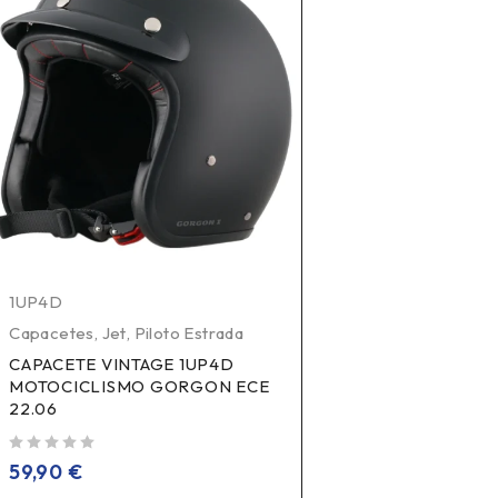
1UP4D
Capacetes
,
Jet
,
Piloto Estrada
CAPACETE VINTAGE 1UP4D
MOTOCICLISMO GORGON ECE
22.06
de 5
59,90
€