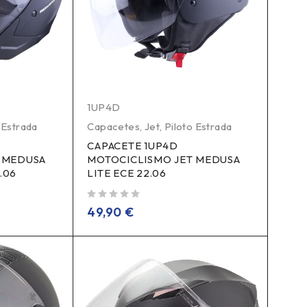
1UP4D
 Estrada
Capacetes
,
Jet
,
Piloto Estrada
CAPACETE 1UP4D
 MEDUSA
MOTOCICLISMO JET MEDUSA
2.06
LITE ECE 22.06
de 5
49,90
€