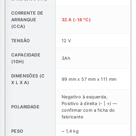
CORRENTE DE
ARRANQUE
32 A (-18 °C)
(CCA)
TENSÃO
12 V
CAPACIDADE
3Ah
(10H)
DIMENSÕES (C
99 mm x 57 mm x 111 mm
X L X A)
Negativo à esquerda,
Positivo à direita (- | +) —
POLARIDADE
confirmar com a ficha do
fabricante
PESO
~ 1,4 kg