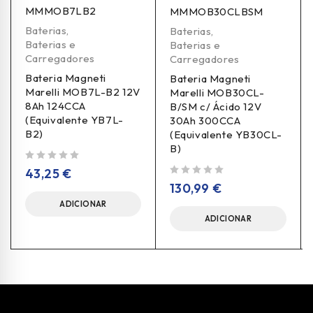
MMMOB7LB2
MMMOB30CLBSM
Baterias
,
Baterias
,
Baterias e
Baterias e
Carregadores
Carregadores
Bateria Magneti
Bateria Magneti
Marelli MOB7L-B2 12V
Marelli MOB30CL-
8Ah 124CCA
B/SM c/ Ácido 12V
(Equivalente YB7L-
30Ah 300CCA
B2)
(Equivalente YB30CL-
B)
de 5
43,25
€
de 5
130,99
€
ADICIONAR
ADICIONAR