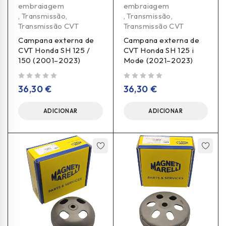
embraiagem
embraiagem
,
Transmissão
,
,
Transmissão
,
Transmissão CVT
Transmissão CVT
Campana externa de
Campana externa de
CVT Honda SH 125 /
CVT Honda SH 125 i
150 (2001–2023)
Mode (2021–2023)
de 5
de 5
36,30
€
36,30
€
ADICIONAR
ADICIONAR