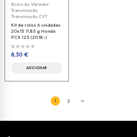
Rolos do Variador
,
Transmissão
,
Transmissão CVT
Kit de rolos 6 unidades
20x15 11,85 g Honda
PCX 125 (2018–)
de 5
8,30
€
ADICIONAR
1
2