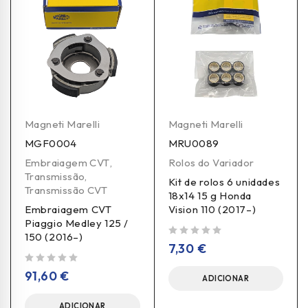
Magneti Marelli
Magneti Marelli
MGF0004
MRU0089
Embraiagem CVT
,
Rolos do Variador
Transmissão
,
Kit de rolos 6 unidades
Transmissão CVT
18x14 15 g Honda
Embraiagem CVT
Vision 110 (2017–)
Piaggio Medley 125 /
150 (2016–)
de 5
7,30
€
de 5
91,60
€
ADICIONAR
ADICIONAR