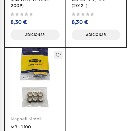
2009)
(2012–)
de 5
de 5
8,30
€
8,30
€
ADICIONAR
ADICIONAR
Magneti Marelli
MRU0100