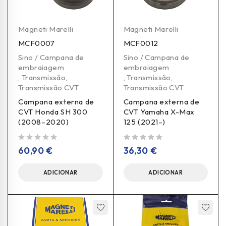
Magneti Marelli
Magneti Marelli
MCF0007
MCF0012
Sino / Campana de
Sino / Campana de
embraiagem
embraiagem
,
Transmissão
,
,
Transmissão
,
Transmissão CVT
Transmissão CVT
Campana externa de
Campana externa de
CVT Honda SH 300
CVT Yamaha X-Max
(2008–2020)
125 (2021–)
de 5
de 5
60,90
€
36,30
€
ADICIONAR
ADICIONAR