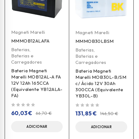
Magneti Marelli
Magneti Marelli
MMMOB12ALAFA
MMMOB30LBSM
Baterias
,
Baterias
,
Baterias e
Baterias e
Carregadores
Carregadores
Bateria Magneti
Bateria Magneti
Marelli MOB12AL-A FA
Marelli MOB30L-B/SM
12V 12Ah 165CCA
c/ Ácido 12V 30Ah
(Equivalente YB12ALA-
300CCA (Equivalente
FA)
YB30L-B)
de 5
de 5
60,03
€
131,85
€
66,70
€
146,50
€
ADICIONAR
ADICIONAR