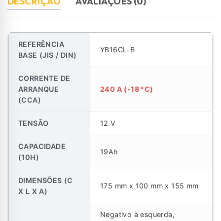
DESCRIÇÃO
AVALIAÇÕES (0)
REFERÊNCIA
YB16CL-B
BASE (JIS / DIN)
CORRENTE DE
ARRANQUE
240 A (-18 °C)
(CCA)
TENSÃO
12 V
CAPACIDADE
19Ah
(10H)
DIMENSÕES (C
175 mm x 100 mm x 155 mm
X L X A)
Negativo à esquerda,