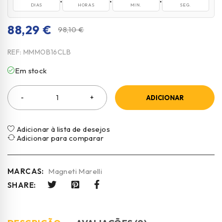
DIAS
HORAS
MIN.
SEG.
88,29
€
98,10
€
REF:
MMMOB16CLB
Em stock
ADICIONAR
Adicionar à lista de desejos
Adicionar para comparar
MARCAS:
Magneti Marelli
SHARE: