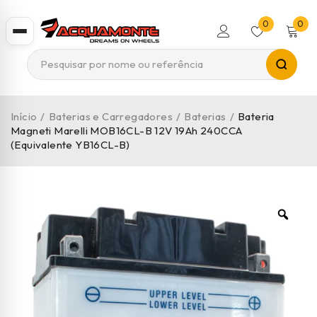
0
0
Início
/
Baterias e Carregadores
/
Baterias
/
Bateria
Magneti Marelli MOB16CL-B 12V 19Ah 240CCA
(Equivalente YB16CL-B)