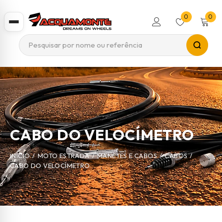
0
0
CABO DO VELOCÍMETRO
INÍCIO
/
MOTO ESTRADA
/
MANETES E CABOS
/
CABOS
/
CABO DO VELOCÍMETRO