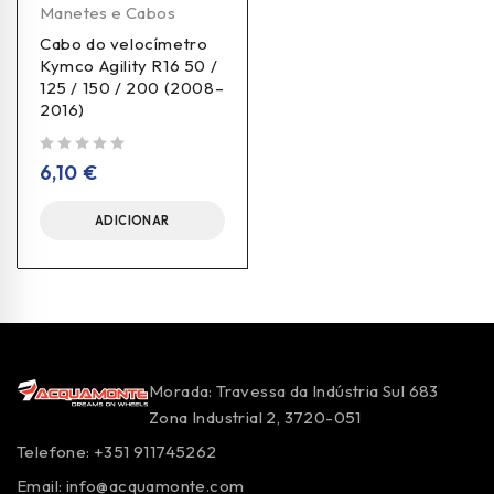
Manetes e Cabos
Cabo do velocímetro
Kymco Agility R16 50 /
125 / 150 / 200 (2008–
2016)
de 5
6,10
€
ADICIONAR
Morada: Travessa da Indústria Sul 683
Zona Industrial 2, 3720-051
Telefone: +351 911745262
Email:
info@acquamonte.com