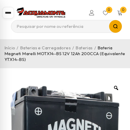
0
0
Início
/
Baterias e Carregadores
/
Baterias
/
Bateria
Magneti Marelli MOTX14-BS 12V 12Ah 200CCA (Equivalente
YTX14-BS)