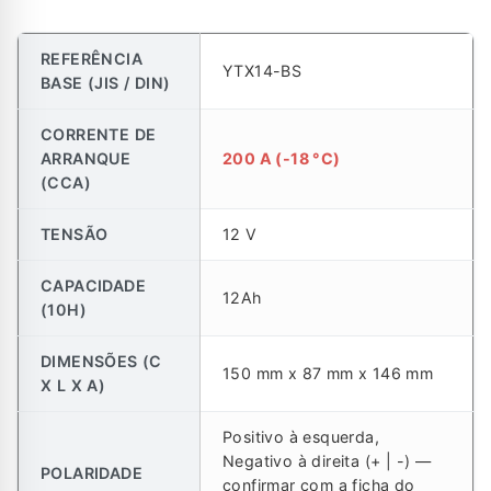
REFERÊNCIA
YTX14-BS
BASE (JIS / DIN)
CORRENTE DE
ARRANQUE
200 A (-18 °C)
(CCA)
TENSÃO
12 V
CAPACIDADE
12Ah
(10H)
DIMENSÕES (C
150 mm x 87 mm x 146 mm
X L X A)
Positivo à esquerda,
Negativo à direita (+ | -) —
POLARIDADE
confirmar com a ficha do