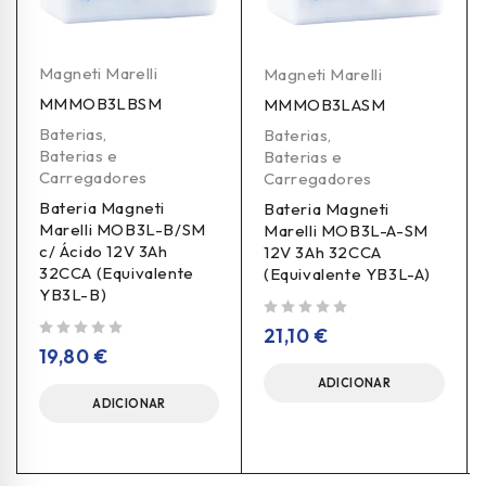
Magneti Marelli
Magneti Marelli
MMMOB3LBSM
MMMOB3LASM
Baterias
,
Baterias
,
Baterias e
Baterias e
Carregadores
Carregadores
Bateria Magneti
Bateria Magneti
Marelli MOB3L-B/SM
Marelli MOB3L-A-SM
c/ Ácido 12V 3Ah
12V 3Ah 32CCA
32CCA (Equivalente
(Equivalente YB3L-A)
YB3L-B)
de 5
21,10
€
de 5
19,80
€
ADICIONAR
ADICIONAR