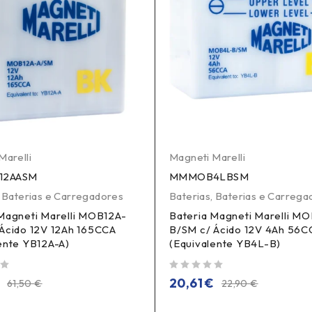
Marelli
Magneti Marelli
12AASM
MMMOB4LBSM
,
Baterias e Carregadores
Baterias
,
Baterias e Carrega
Magneti Marelli MOB12A-
Bateria Magneti Marelli M
Ácido 12V 12Ah 165CCA
B/SM c/ Ácido 12V 4Ah 56C
ente YB12A-A)
(Equivalente YB4L-B)
de 5
20,61
€
61,50
€
22,90
€