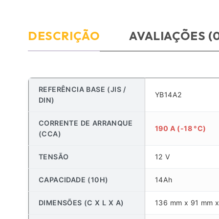
DESCRIÇÃO
AVALIAÇÕES (0
REFERÊNCIA BASE (JIS /
YB14A2
DIN)
CORRENTE DE ARRANQUE
190 A (-18 °C)
(CCA)
TENSÃO
12 V
CAPACIDADE (10H)
14Ah
DIMENSÕES (C X L X A)
136 mm x 91 mm 