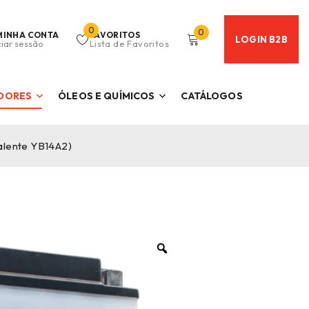
0
0
MINHA CONTA
FAVORITOS
LOGIN B2B
ciar sessão
Lista de Favoritos
ADORES
ÓLEOS E QUÍMICOS
CATÁLOGOS
alente YB14A2)