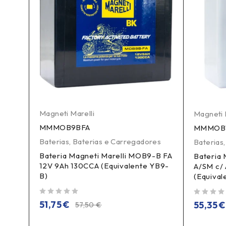
Magneti Marelli
Magneti 
MMMOB9BFA
MMMOB
Baterias
,
Baterias e Carregadores
es
Baterias
Bateria Magneti Marelli MOB9-B FA
Bateria 
12V 9Ah 130CCA (Equivalente YB9-
A/SM c/ 
B)
B14L-
(Equival
de 5
de 5
51,75
€
55,35
€
57,50
€