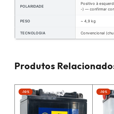
Positivo à esquerda
POLARIDADE
-) — confirmar com
PESO
~ 4,9 kg
TECNOLOGIA
Convencional (chu
Produtos Relacionado
-10%
-10%