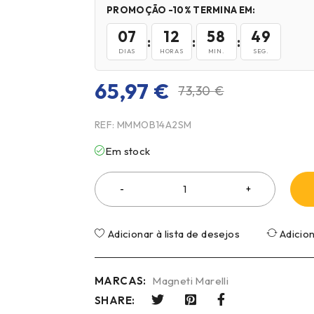
PROMOÇÃO -10% TERMINA EM:
07
12
58
47
:
:
:
DIAS
HORAS
MIN.
SEG.
65,97
€
73,30
€
REF:
MMMOB14A2SM
Em stock
Adicionar à lista de desejos
Adicio
MARCAS:
Magneti Marelli
SHARE: