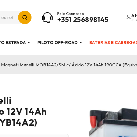
Fale Connosco
A 
+351 256898145
Ini
TO ESTRADA
PILOTO OFF-ROAD
BATERIAS E CARREG
a Magneti Marelli MOB14A2/SM c/ Ácido 12V 14Ah 190CCA (Equiv
lli
o 12V 14Ah
 YB14A2)