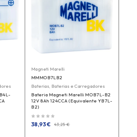
Magneti Marelli
Magne
MMMOB7LB2
MMM
dores
Baterias
,
Baterias e Carregadores
Bater
OB4L-
Bateria Magneti Marelli MOB7L-B2
Bate
CA
12V 8Ah 124CCA (Equivalente YB7L-
B2/S
B2)
(Equ
de 5
de 5
38,93
€
38,
43,25
€