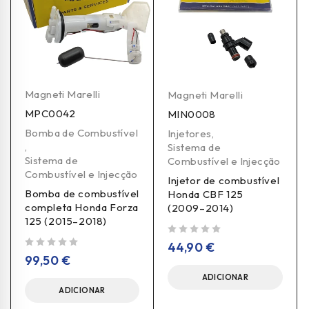
Magneti Marelli
Magneti Marelli
MPC0042
MIN0008
Bomba de Combustível
Injetores
,
,
Sistema de
Sistema de
Combustível e Injecção
Combustível e Injecção
Injetor de combustível
Bomba de combustível
Honda CBF 125
completa Honda Forza
(2009–2014)
125 (2015–2018)
de 5
44,90
€
de 5
99,50
€
ADICIONAR
ADICIONAR