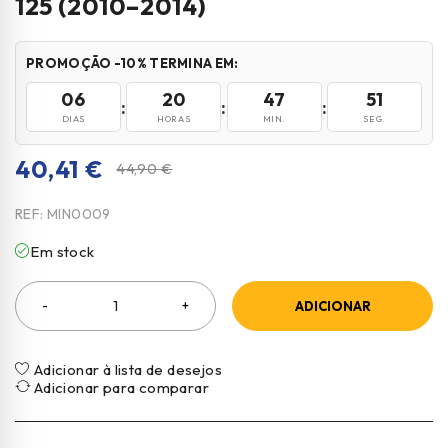
125 (2010–2014)
PROMOÇÃO -10% TERMINA EM:
06
20
47
51
:
:
:
DIAS
HORAS
MIN.
SEG.
40,41
€
44,90
€
REF:
MIN0009
Em stock
ADICIONAR
Adicionar à lista de desejos
Adicionar para comparar