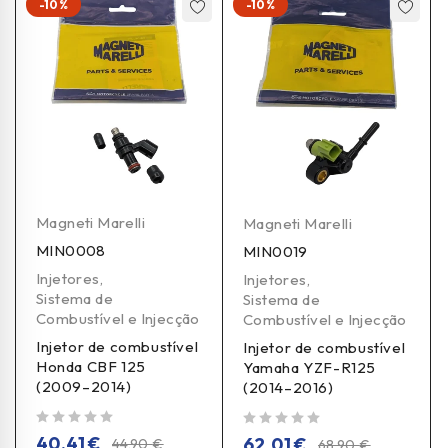
-10%
-10%
Magneti Marelli
Magneti Marelli
MIN0008
MIN0019
Injetores
,
Injetores
,
Sistema de
Sistema de
Combustível e Injecção
Combustível e Injecção
Injetor de combustível
Injetor de combustível
Honda CBF 125
Yamaha YZF-R125
(2009–2014)
(2014–2016)
de 5
de 5
40,41
€
62,01
€
44,90
€
68,90
€