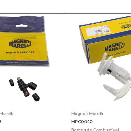
Marelli
Magneti Marelli
8
MPC0040
,
Bomba de Combustível
,