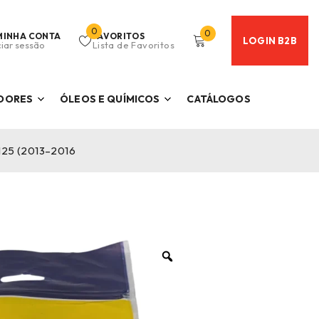
0
0
MINHA CONTA
FAVORITOS
LOGIN B2B
ciar sessão
Lista de Favoritos
ADORES
ÓLEOS E QUÍMICOS
CATÁLOGOS
 125 (2013–2016