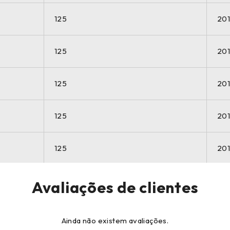
125
20
125
20
125
20
125
20
125
20
125
20
Avaliações de clientes
CILINDRADA
AN
Ainda não existem avaliações.