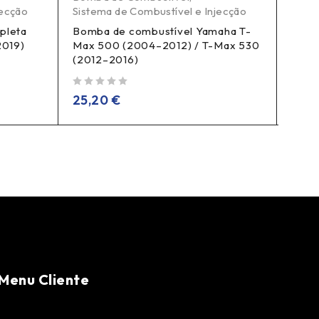
jecção
Sistema de Combustível e Injecção
Siste
pleta
Bomba de combustível Yamaha T-
Bomb
2019)
Max 500 (2004–2012) / T-Max 530
Honda
(2012–2016)
de 5
99,
de 5
25,20
€
Menu Cliente