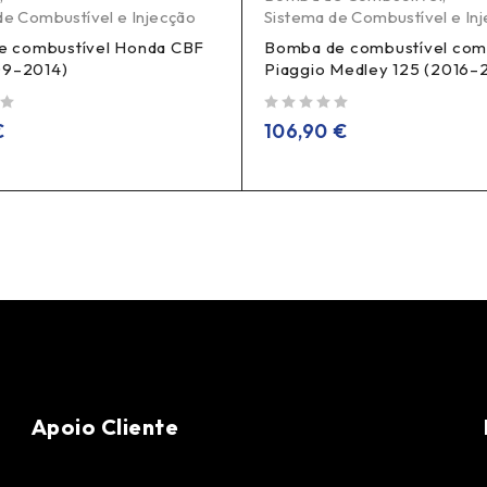
de Combustível e Injecção
Sistema de Combustível e In
de combustível Honda CBF
Bomba de combustível com
09–2014)
Piaggio Medley 125 (2016–
de 5
€
106,90
€
Apoio Cliente