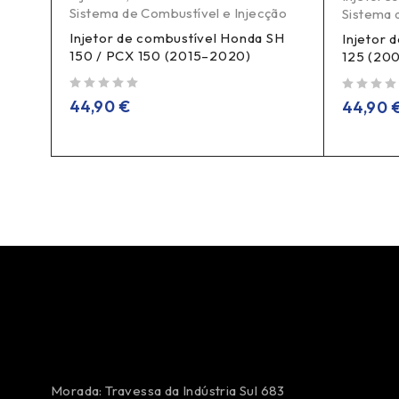
Sistema de Combustível e Injecção
ão
Sistema 
Injetor de combustível Honda SH
ision
Injetor 
150 / PCX 150 (2015–2020)
125 (20
de 5
de 5
44,90
€
44,90
Morada: Travessa da Indústria Sul 683