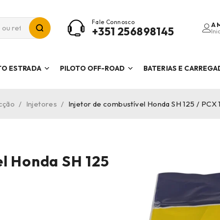
Fale Connosco
A 
+351 256898145
Ini
TO ESTRADA
PILOTO OFF-ROAD
BATERIAS E CARREG
ecção
/
Injetores
/
Injetor de combustível Honda SH 125 / PCX
el Honda SH 125