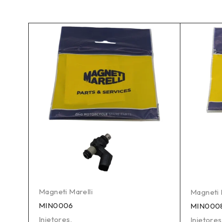
Magneti Marelli
Magneti 
MIN0006
MIN000
Injetores
,
Injetores