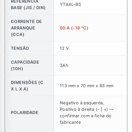
REFERÊNCIA
YTX4L-BS
BASE (JIS / DIN)
CORRENTE DE
ARRANQUE
50 A (-18 °C)
(CCA)
TENSÃO
12 V
CAPACIDADE
3Ah
(10H)
DIMENSÕES (C
113 mm x 70 mm x 85 mm
X L X A)
Negativo à esquerda,
Positivo à direita (- | +) —
POLARIDADE
confirmar com a ficha do
fabricante