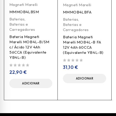
Magneti Marelli
Magneti Marelli
MMMOB4LBSM
MMMOB4LBFA
Baterias
,
Baterias
,
Baterias e
Baterias e
Carregadores
Carregadores
Bateria Magneti
Bateria Magneti
Marelli MOB4L-B/SM
Marelli MOB4L-B FA
c/ Ácido 12V 4Ah
12V 4Ah 60CCA
56CCA (Equivalente
(Equivalente YB4L-B)
YB4L-B)
de 5
31,10
€
de 5
22,90
€
ADICIONAR
ADICIONAR