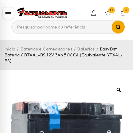
0
0
Início
/
Baterias e Carregadores
/
Baterias
/
EasyBat
Bateria CBTX4L-BS 12V 3Ah 50CCA (Equivalente YTX4L-
BS)