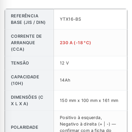
REFERÊNCIA
YTX16-BS
BASE (JIS / DIN)
CORRENTE DE
ARRANQUE
230 A (-18 °C)
(CCA)
TENSÃO
12 V
CAPACIDADE
14Ah
(10H)
DIMENSÕES (C
150 mm x 100 mm x 161 mm
X L X A)
Positivo à esquerda,
Negativo à direita (+ | -) —
POLARIDADE
confirmar com a ficha do