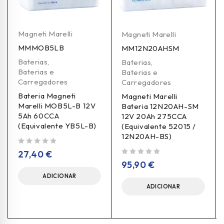
Magneti Marelli
Magneti Marelli
MMMOB5LB
MM12N20AHSM
Baterias
,
Baterias
,
Baterias e
Baterias e
Carregadores
Carregadores
Bateria Magneti
Magneti Marelli
Marelli MOB5L-B 12V
Bateria 12N20AH-SM
5Ah 60CCA
12V 20Ah 275CCA
(Equivalente YB5L-B)
(Equivalente 52015 /
12N20AH-BS)
de 5
27,40
€
de 5
95,90
€
ADICIONAR
ADICIONAR