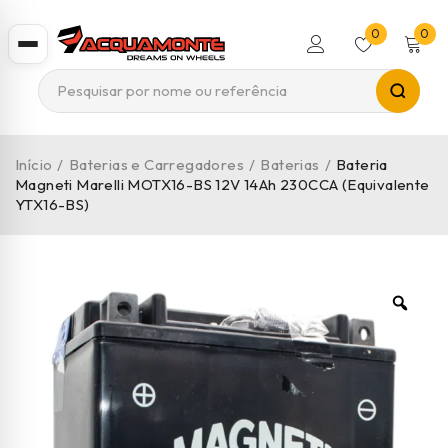
0
0
Início
/
Baterias e Carregadores
/
Baterias
/
Bateria
Magneti Marelli MOTX16-BS 12V 14Ah 230CCA (Equivalente
YTX16-BS)