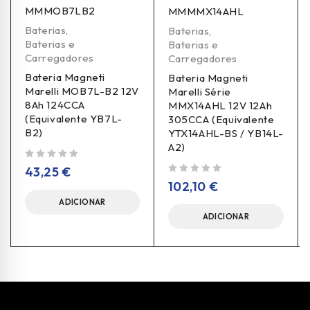
MMMOB7LB2
MMMMX14AHL
Baterias
,
Baterias
,
Baterias e
Baterias e
Carregadores
Carregadores
Bateria Magneti
Bateria Magneti
Marelli MOB7L-B2 12V
Marelli Série
8Ah 124CCA
MMX14AHL 12V 12Ah
(Equivalente YB7L-
305CCA (Equivalente
B2)
YTX14AHL-BS / YB14L-
A2)
de 5
43,25
€
de 5
102,10
€
ADICIONAR
ADICIONAR