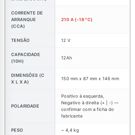
CORRENTE DE
ARRANQUE
210 A (-18 °C)
(CCA)
TENSÃO
12 V
CAPACIDADE
12Ah
(10H)
DIMENSÕES (C
150 mm x 87 mm x 146 mm
X L X A)
Positivo à esquerda,
Negativo à direita (+ | -) —
POLARIDADE
confirmar com a ficha do
fabricante
PESO
~ 4,4 kg