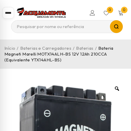
0
0
Início
/
Baterias e Carregadores
/
Baterias
/
Bateria
Magneti Marelli MOTX14ALH-BS 12V 12Ah 210CCA
(Equivalente YTX14AHL-BS)