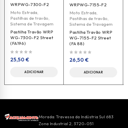
WRPWG-7300-F2
WRPWG-7155-F2
Moto Estrada
,
Moto Estrada
,
Pastilhas de travão
,
Pastilhas de travão
,
Sistema de Travagem
Sistema de Travagem
Pastilha Travão WRP
Pastilha Travão WRP
WG-7300-F2 Street
WG-7155-F2 Street
(FA196)
(FA 88)
de 5
de 5
25,50
€
26,50
€
ADICIONAR
ADICIONAR
Morada: Travessa da Indústria Sul 683
Zona Industrial 2, 3720-051