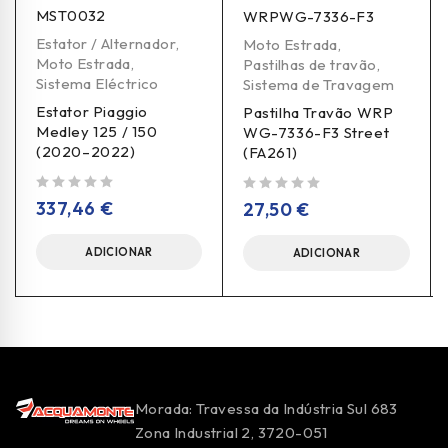
MST0032
WRPWG-7336-F3
Estator / Alternador
,
Moto Estrada
,
Moto Estrada
,
Pastilhas de travão
,
Sistema Eléctrico
Sistema de Travagem
Estator Piaggio
Pastilha Travão WRP
Medley 125 / 150
WG-7336-F3 Street
(2020–2022)
(FA261)
de 5
de 5
337,46
€
27,50
€
ADICIONAR
ADICIONAR
Morada: Travessa da Indústria Sul 683
Zona Industrial 2, 3720-051