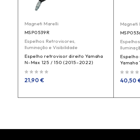
Magneti Marelli
Magneti 
MSP0539R
MSP053
Espelhos Retrovisores
,
Espelhos
Iluminação e Visibilidade
Iluminaçã
Espelho retrovisor direito Yamaha
aha
Espelho 
N-Max 125 / 150 (2015–2022)
Yamaha 
de 5
de 5
21,90
€
40,50