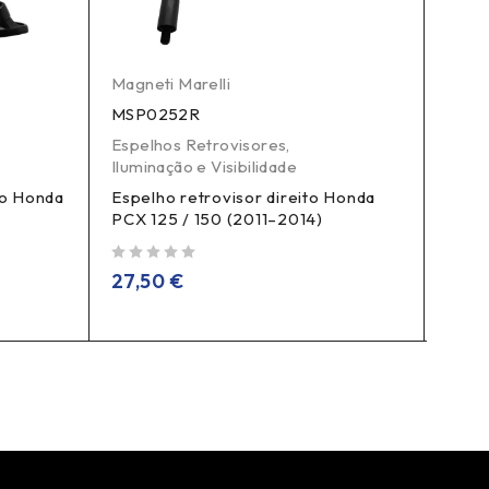
Magneti Marelli
Magne
MSP0252R
MSP
Espelhos Retrovisores
,
Espel
Iluminação e Visibilidade
Ilumi
do Honda
Espelho retrovisor direito Honda
Espe
PCX 125 / 150 (2011–2014)
PCX 
de 5
de 5
27,50
€
27,