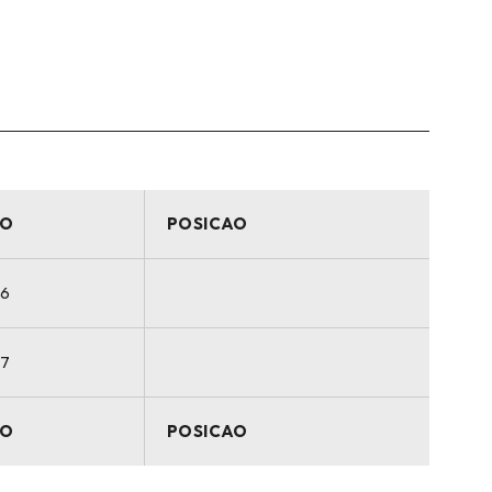
O
POSICAO
16
17
O
POSICAO