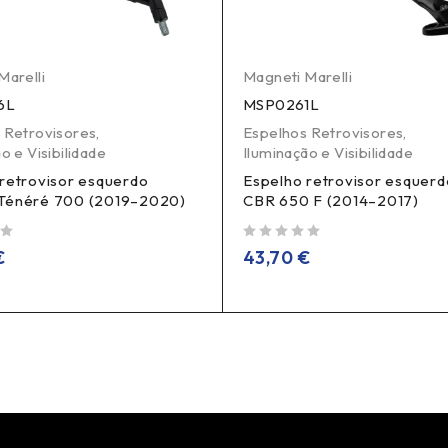
Marelli
Magneti Marelli
6L
MSP0261L
 Retrovisores
,
Espelhos Retrovisores
,
o e Visibilidade
Iluminação e Visibilidade
retrovisor esquerdo
Espelho retrovisor esquer
Ténéré 700 (2019–2020)
CBR 650 F (2014–2017)
de 5
€
43,70
€