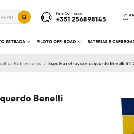
Fale Connosco
A 
+351 256898145
Ini
TO ESTRADA
PILOTO OFF-ROAD
BATERIAS E CARREG
pelhos Retrovisores
/
Espelho retrovisor esquerdo Benelli BN
squerdo Benelli