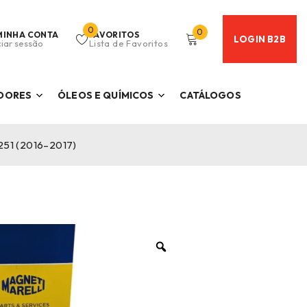
0
0
MINHA CONTA
FAVORITOS
LOGIN B2B
ciar sessão
Lista de Favoritos
ADORES
ÓLEOS E QUÍMICOS
CATÁLOGOS
 251 (2016–2017)