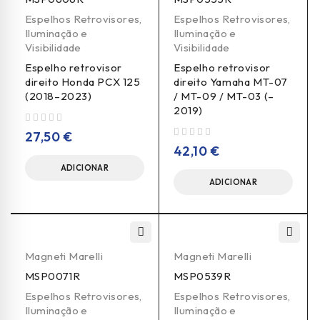
Espelhos Retrovisores
,
Espelhos Retrovisores
,
Iluminação e
Iluminação e
Visibilidade
Visibilidade
Espelho retrovisor
Espelho retrovisor
direito Honda PCX 125
direito Yamaha MT-07
(2018–2023)
/ MT-09 / MT-03 (–
2019)
de 5
27,50
€
de 5
42,10
€
ADICIONAR
ADICIONAR
Magneti Marelli
Magneti Marelli
MSP0071R
MSP0539R
Espelhos Retrovisores
,
Espelhos Retrovisores
,
Iluminação e
Iluminação e