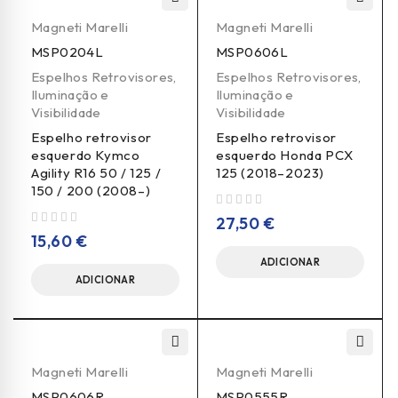
Magneti Marelli
Magneti Marelli
MSP0204L
MSP0606L
Espelhos Retrovisores
,
Espelhos Retrovisores
,
Iluminação e
Iluminação e
Visibilidade
Visibilidade
Espelho retrovisor
Espelho retrovisor
esquerdo Kymco
esquerdo Honda PCX
Agility R16 50 / 125 /
125 (2018–2023)
150 / 200 (2008–)
de 5
27,50
€
de 5
15,60
€
ADICIONAR
ADICIONAR
Magneti Marelli
Magneti Marelli
MSP0606R
MSP0555R