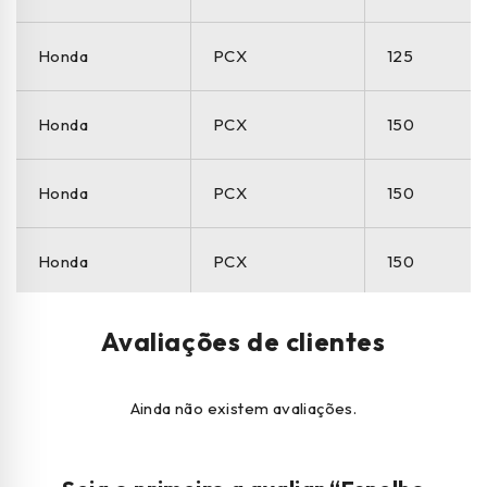
Honda
PCX
125
Honda
PCX
150
Honda
PCX
150
Honda
PCX
150
Honda
PCX
150
Avaliações de clientes
MARCA
MODELO
CILINDRAD
Ainda não existem avaliações.