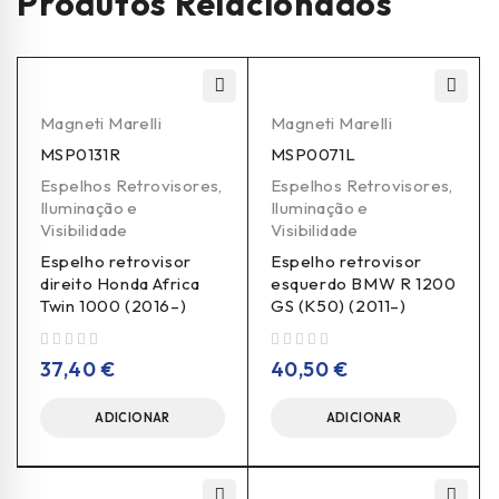
Produtos Relacionados
Magneti Marelli
Magneti Marelli
MSP0131R
MSP0071L
Espelhos Retrovisores
,
Espelhos Retrovisores
,
Iluminação e
Iluminação e
Visibilidade
Visibilidade
Espelho retrovisor
Espelho retrovisor
direito Honda Africa
esquerdo BMW R 1200
Twin 1000 (2016–)
GS (K50) (2011–)
de 5
de 5
37,40
€
40,50
€
ADICIONAR
ADICIONAR