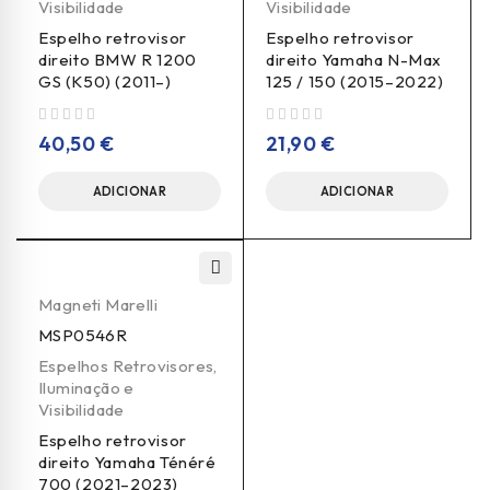
Visibilidade
Visibilidade
Espelho retrovisor
Espelho retrovisor
direito BMW R 1200
direito Yamaha N-Max
GS (K50) (2011–)
125 / 150 (2015–2022)
de 5
de 5
40,50
€
21,90
€
ADICIONAR
ADICIONAR
Magneti Marelli
MSP0546R
Espelhos Retrovisores
,
Iluminação e
Visibilidade
Espelho retrovisor
direito Yamaha Ténéré
700 (2021–2023)