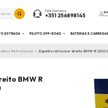
Fale Connosco
A 
+351 256898145
Ini
TO ESTRADA
PILOTO OFF-ROAD
BATERIAS E CARREG
pelhos Retrovisores
/
Espelho retrovisor direito BMW R 1200 
ireito BMW R
)