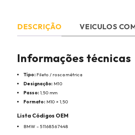
DESCRIÇÃO
VEICULOS COM
Informações técnicas
Tipo:
Fileto / rosca métrica
Designação:
M10
Passo:
1,50 mm
Formato:
M10 × 1,50
Lista Códigos OEM
BMW – 51168567448