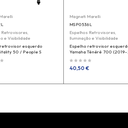
Marelli
Magneti Marelli
2L
MSP0536L
 Retrovisores
,
Espelhos Retrovisores
,
o e Visibilidade
Iluminação e Visibilidade
retrovisor esquerdo
Espelho retrovisor esquerd
tality 50 / People S
Yamaha Ténéré 700 (2019
de 5
€
40,50
€