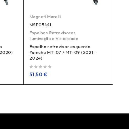
Magneti Marelli
Magne
MSP0544L
MSP
Espelhos Retrovisores
,
Espel
Iluminação e Visibilidade
Ilumi
o
Espelho retrovisor esquerdo
Espel
–2020)
Yamaha MT-07 / MT-09 (2021–
PCX 
2024)
de 5
27,
de 5
51,50
€