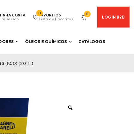
0
0
MINHA CONTA
FAVORITOS
LOGIN B2B
ciar sessão
Lista de Favoritos
ADORES
ÓLEOS E QUÍMICOS
CATÁLOGOS
GS (K50) (2011–)