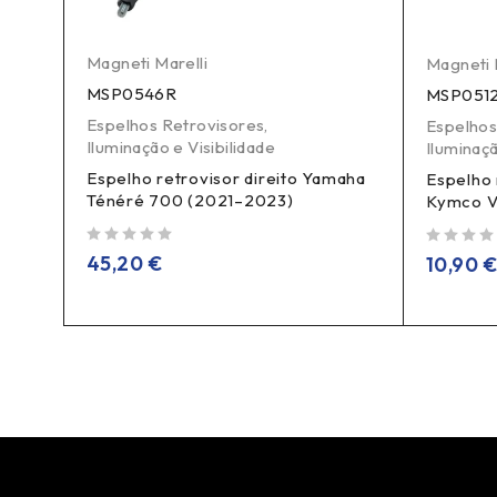
Magneti Marelli
Magneti 
MSP0546R
MSP051
Espelhos Retrovisores
,
Espelhos
Iluminação e Visibilidade
Iluminaçã
Espelho retrovisor direito Yamaha
aha
Espelho 
Ténéré 700 (2021–2023)
Kymco Vi
de 5
de 5
45,20
€
10,90