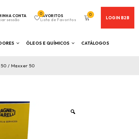
0
0
MINHA CONTA
FAVORITOS
LOGIN B2B
ciar sessão
Lista de Favoritos
ADORES
ÓLEOS E QUÍMICOS
CATÁLOGOS
y 50 / Maxxer 50