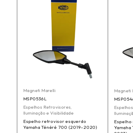
Magneti Marelli
Magneti 
MSP0536L
MSP054
Espelhos Retrovisores
,
Espelhos
Iluminação e Visibilidade
Iluminaçã
Espelho retrovisor esquerdo
Espelho 
Yamaha Ténéré 700 (2019–2020)
03
Yamaha 