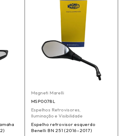
Magneti Marelli
Magne
MSP0078L
MSP0
Espelhos Retrovisores
,
Espel
Iluminação e Visibilidade
Ilumi
 Yamaha
Espelho retrovisor esquerdo
Espe
2)
Benelli BN 251 (2016–2017)
R 120