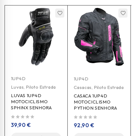
1UP4D
1UP4D
Luvas
,
Piloto Estrada
Casacas
,
Piloto Estrada
LUVAS 1UP4D
CASACA 1UP4D
MOTOCICLISMO
MOTOCICLISMO
SPHINX SENHORA
PYTHON SENHORA
de 5
de 5
39,90
€
92,90
€