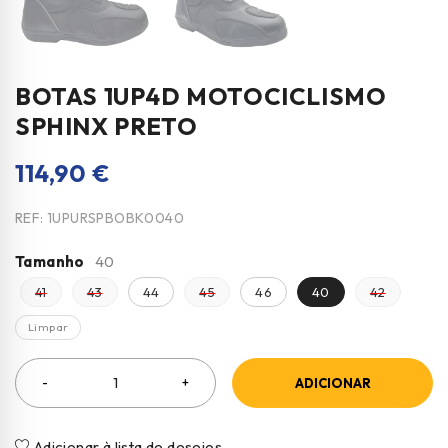
BOTAS 1UP4D MOTOCICLISMO
SPHINX PRETO
114,90
€
REF:
1UPURSPBOBK0040
Tamanho
40
41
43
44
45
46
40
42
Limpar
ADICIONAR
Adicionar à lista de desejos