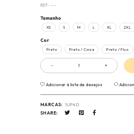
REF:
---
Tamanho
XS
S
M
L
XL
2XL
Cor
Preto
Preto / Cinza
Preto / Fluo
Adicionar à lista de desejos
Adicio
MARCAS:
1UP4D
SHARE: