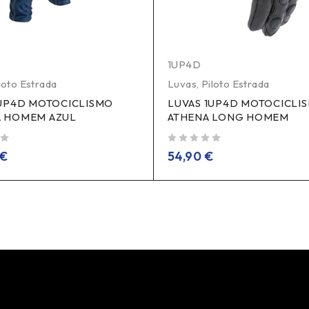
1UP4D
loto Estrada
Luvas
,
Piloto Estrada
1UP4D MOTOCICLISMO
LUVAS 1UP4D MOTOCICLI
 HOMEM AZUL
ATHENA LONG HOMEM
de 5
€
54,90
€