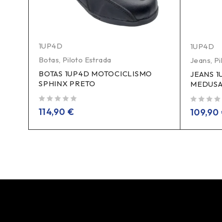
1UP4D
1UP4D
Botas
,
Piloto Estrada
Jeans
,
Pi
BOTAS 1UP4D MOTOCICLISMO
JEANS 
SPHINX PRETO
MEDUSA
de 5
de 5
114,90
€
109,90