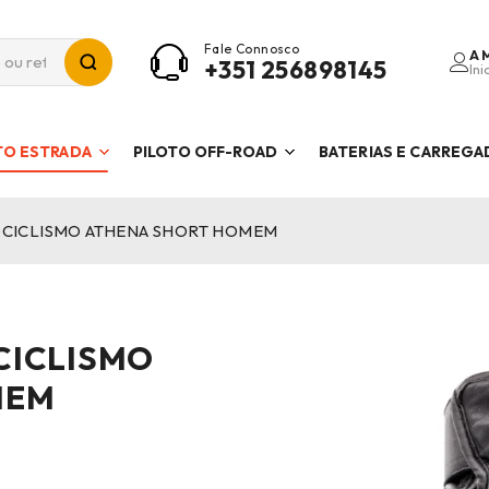
Fale Connosco
A 
+351 256898145
Ini
TO ESTRADA
PILOTO OFF-ROAD
BATERIAS E CARREG
OCICLISMO ATHENA SHORT HOMEM
CICLISMO
MEM