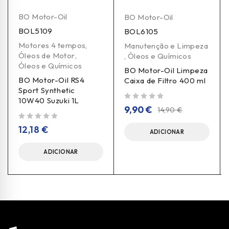
BO Motor-Oil
BO Motor-Oil
BOL5109
BOL6105
Motores 4 tempos
,
Manutenção e Limpeza
Óleos de Motor
,
,
Óleos e Químicos
Óleos e Químicos
BO Motor-Oil Limpeza
BO Motor-Oil RS4
Caixa de Filtro 400 ml
Sport Synthetic
10W40 Suzuki 1L
de 5
9,90
€
14,90
€
de 5
12,18
€
ADICIONAR
ADICIONAR