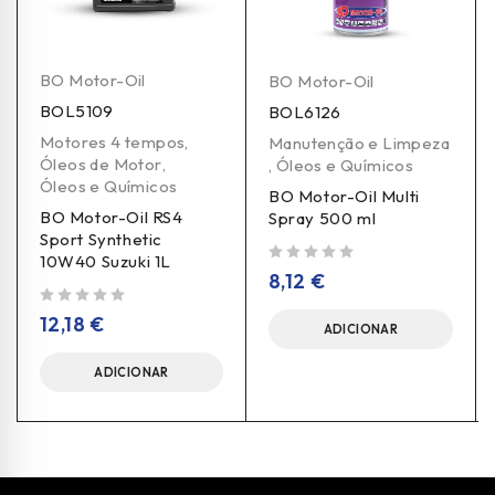
BO Motor-Oil
BO Motor-Oil
BOL5109
BOL6126
Motores 4 tempos
,
Manutenção e Limpeza
Óleos de Motor
,
,
Óleos e Químicos
Óleos e Químicos
BO Motor-Oil Multi
BO Motor-Oil RS4
Spray 500 ml
Sport Synthetic
10W40 Suzuki 1L
de 5
8,12
€
de 5
12,18
€
ADICIONAR
ADICIONAR