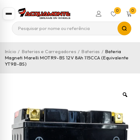
0
0
Início
/
Baterias e Carregadores
/
Baterias
/
Bateria
Magneti Marelli MOTR9-BS 12V 8Ah 115CCA (Equivalente
YT9B-BS)