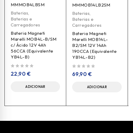
MMMOB4LBSM
MMMOB14LB2SM
Baterias
,
Baterias
,
Baterias e
Baterias e
Carregadores
Carregadores
Bateria Magneti
Bateria Magneti
Marelli MOB4L-B/SM
Marelli MOB14L-
c/ Ácido 12V 4Ah
B2/SM 12V 14Ah
56CCA (Equivalente
190CCA (Equivalente
YB4L-B)
YB14L-B2)
de 5
de 5
22,90
€
69,90
€
ADICIONAR
ADICIONAR