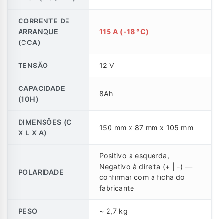
CORRENTE DE
ARRANQUE
115 A (-18 °C)
(CCA)
TENSÃO
12 V
CAPACIDADE
8Ah
(10H)
DIMENSÕES (C
150 mm x 87 mm x 105 mm
X L X A)
Positivo à esquerda,
Negativo à direita (+ | -) —
POLARIDADE
confirmar com a ficha do
fabricante
PESO
~ 2,7 kg