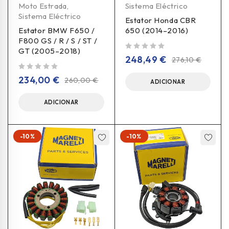
Moto Estrada
,
Sistema Eléctrico
Sistema Eléctrico
Estator Honda CBR
Estator BMW F650 /
650 (2014–2016)
F800 GS / R / S / ST /
GT (2005–2018)
de 5
248,49
€
276,10
€
de 5
234,00
€
260,00
€
ADICIONAR
ADICIONAR
-10%
-10%