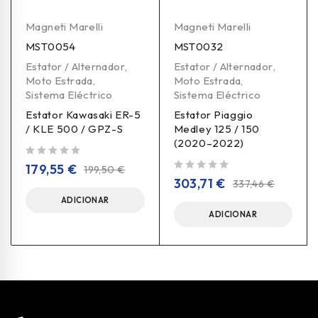
Magneti Marelli
Magneti Marelli
MST0054
MST0032
Estator / Alternador
,
Estator / Alternador
,
Moto Estrada
,
Moto Estrada
,
Sistema Eléctrico
Sistema Eléctrico
Estator Kawasaki ER-5
Estator Piaggio
/ KLE 500 / GPZ-S
Medley 125 / 150
(2020–2022)
de 5
179,55
€
199,50
€
de 5
303,71
€
337,46
€
ADICIONAR
ADICIONAR