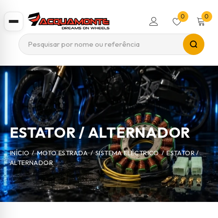
0
0
ESTATOR / ALTERNADOR
INÍCIO
/
MOTO ESTRADA
/
SISTEMA ELÉCTRICO
/
ESTATOR /
ALTERNADOR