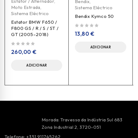
Estator / Alternador
,
Bendix
,
Moto Estrada
,
Sistema Eléctrico
Sistema Eléctrico
Bendix Kymco 50
Estator BMW F650 /
F800 GS / R / S / ST /
de 5
13,80
€
GT (2005–2018)
ADICIONAR
de 5
260,00
€
ADICIONAR
Morada: Travessa da Indústria Sul 683
Zona Industrial 2, 3720-051
Telefone: +351 911745262