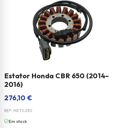
Estator Honda CBR 650 (2014–
2016)
276,10
€
REF:
MST0230
Em stock