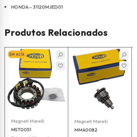
HONDA – 31120MJED01
Produtos Relacionados
EM ALTA
Magneti Marelli
Magneti Marelli
MST0051
MMA0082