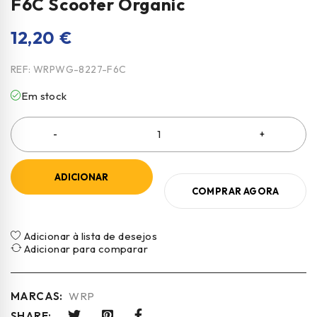
F6C Scooter Organic
12,20
€
REF:
WRPWG-8227-F6C
Em stock
ADICIONAR
COMPRAR AGORA
Adicionar à lista de desejos
Adicionar para comparar
MARCAS:
WRP
SHARE: