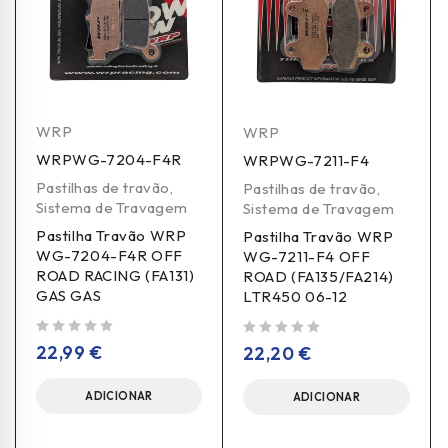
WRP
WRP
WRPWG-7204-F4R
WRPWG-7211-F4
Pastilhas de travão
,
Pastilhas de travão
,
Sistema de Travagem
Sistema de Travagem
Pastilha Travão WRP
Pastilha Travão WRP
WG-7204-F4R OFF
WG-7211-F4 OFF
ROAD RACING (FA131)
ROAD (FA135/FA214)
GAS GAS
LTR450 06-12
de 5
de 5
22,99
€
22,20
€
ADICIONAR
ADICIONAR