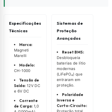
Especificações
Sistemas de
Técnicas
Proteção
Avançados
Marca:
Magneti
Reset BMS:
Marelli
Desbloqueia
baterias de lítio
Modelo:
modernas
CH-1000
(LiFePO₄) que
entraram em
Tensão de
proteção.
Saída:
12V DC
e 6V DC
Polaridade
Inversa e
Corrente
Curto-Circuito:
de Carga:
1,0
Proteção total
A (1000mA)