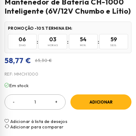
Mantenedor de Bateria CH-1000
Inteligente (6V/12V Chumbo e Lítio)
PROMOÇÃO -10% TERMINA EM:
06
03
54
58
:
:
:
DIAS
HORAS
MIN.
SEG.
58,77
€
65,30
€
REF:
MMCH1000
Em stock
ADICIONAR
Adicionar à lista de desejos
Adicionar para comparar