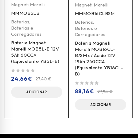
Magneti Marelli
Magneti Marelli
MMMOB5LB
MMMOB16CLBSM
Baterias
,
Baterias
,
Baterias e
Baterias e
Carregadores
Carregadores
Bateria Magneti
Bateria Magneti
Marelli MOB5L-B 12V
Marelli MOB16CL-
5Ah 60CCA
B/SM c/ Ácido 12V
(Equivalente YB5L-B)
19Ah 240CCA
(Equivalente YB16CL-
B)
de 5
24,66
€
27,40
€
de 5
88,16
€
97,95
€
ADICIONAR
ADICIONAR