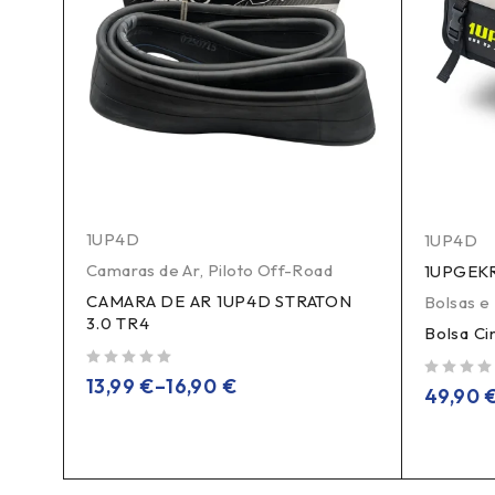
1UP4D
1UP4D
Camaras de Ar
,
Piloto Off-Road
1UPGEK
CAMARA DE AR 1UP4D STRATON
ON
Bolsas e
3.0 TR4
Bolsa C
de 5
13,99
€
–
16,90
€
de 5
49,90