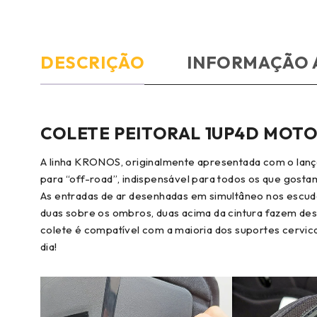
DESCRIÇÃO
INFORMAÇÃO 
COLETE PEITORAL 1UP4D MOT
A linha KRONOS, originalmente apresentada com o lançam
para “off-road”, indispensável para todos os que gostam
As entradas de ar desenhadas em simultâneo nos escud
duas sobre os ombros, duas acima da cintura fazem de
colete é compatível com a maioria dos suportes cervicai
dia!