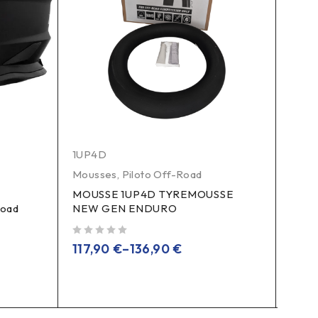
1UP4D
1UP4
Mousses
,
Piloto Off-Road
Colet
,
Prot
MOUSSE 1UP4D TYREMOUSSE
Road
NEW GEN ENDURO
Cole
Moto
de 5
117,90
€
–
136,90
€
de 5
97,