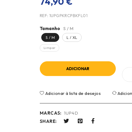
74,90
€
REF:
1UPGPKRCPBKFL01
Tamanho
S / M
S / M
L / XL
Limpar
ADICIONAR
Adicionar à lista de desejos
Adicio
MARCAS:
1UP4D
SHARE: