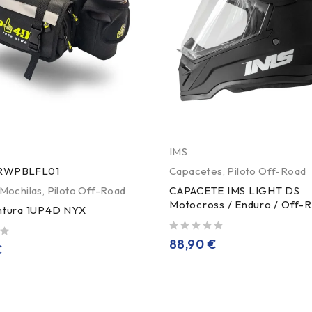
IMS
RWPBLFL01
Capacetes
,
Piloto Off-Road
 Mochilas
,
Piloto Off-Road
CAPACETE IMS LIGHT DS
Motocross / Enduro / Off-
intura 1UP4D NYX
de 5
88,90
€
€