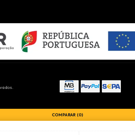
vados.
COMPARAR
(0)