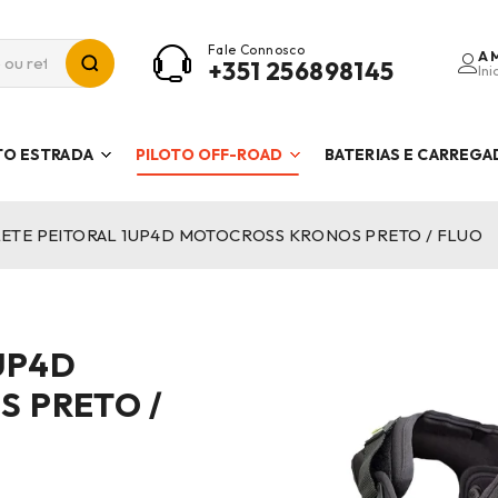
Fale Connosco
A 
+351 256898145
Ini
TO ESTRADA
PILOTO OFF-ROAD
BATERIAS E CARREG
ETE PEITORAL 1UP4D MOTOCROSS KRONOS PRETO / FLUO
UP4D
 PRETO /