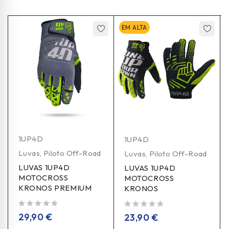
EM ALTA
1UP4D
1UP4D
Luvas
,
Piloto Off-Road
Luvas
,
Piloto Off-Road
LUVAS 1UP4D
LUVAS 1UP4D
MOTOCROSS
MOTOCROSS
KRONOS PREMIUM
KRONOS
de 5
de 5
29,90
€
23,90
€