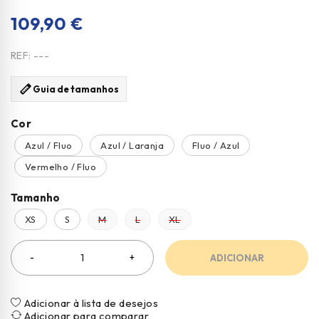
109,90
€
REF:
---
Guia de tamanhos
Cor
Azul / Fluo
Azul / Laranja
Fluo / Azul
Vermelho / Fluo
Tamanho
XS
S
M
L
XL
ADICIONAR
Adicionar à lista de desejos
Adicionar para comparar