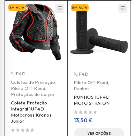
EM ALTA
EM ALTA
1UP4D
1UP4D
Coletes de Proteção
,
Piloto Off-Road
,
Piloto Off-Road
,
Punhos
Proteções de corpo
PUNHOS 1UP4D
Colete Proteção
MOTO STRATON
Integral 1UP4D
Motocross Kronos
de 5
13,50
€
Junior
VER OPÇÕES
de 5